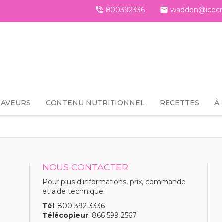

800392336

wadden@icecr
SAVEURS
CONTENU NUTRITIONNEL
RECETTES
À
NOUS CONTACTER
Pour plus d'informations, prix, commande
et aide technique:
Tél
: 800 392 3336
Télécopieur
: 866 599 2567