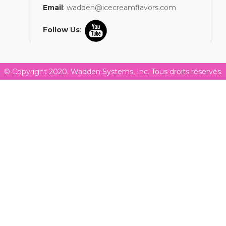
Email
:
wadden@icecreamflavors.com
Follow Us
:
© Copyright 2020. Wadden Systems, Inc. Tous droits réservés.