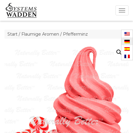
Togg
navig
Start
/
Flaumige Aromen
/ Pfefferminz