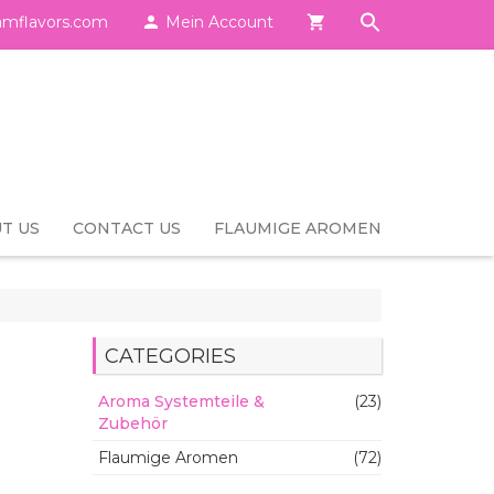
mflavors.com

Mein Account

T US
CONTACT US
FLAUMIGE AROMEN
CATEGORIES
Aroma Systemteile &
(23)
Zubehör
Flaumige Aromen
(72)