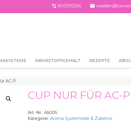

800392336

wadden@icecrea
MASYSTEME
NÄHRSTOFFGEHALT
REZEPTE
ABOU
für AC-P
CUP NUR FÜR AC-P
Art.-Nr.:
A5005
Kategorie:
Aroma Systemteile & Zubehör