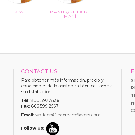
KIWI
MANTEQUILLA DE
MANÍ
CONTACT US
E
Para obtener más información, precio y
S
condiciones de la asistencia técnica, llame a
R
su distribuidor
T
Tel
: 800 392 3336
N
Fax
: 866 599 2567
C
Email
:
wadden@icecreamflavors.com
Follow Us
: