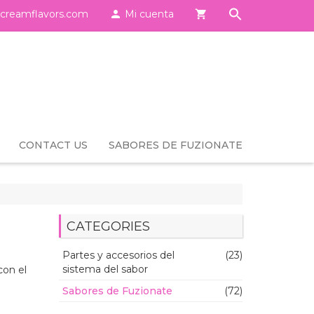
creamflavors.com

Mi cuenta

CONTACT US
SABORES DE FUZIONATE
CATEGORIES
Partes y accesorios del
(23)
sistema del sabor
con el
Sabores de Fuzionate
(72)