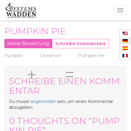
Togg
navig
PUMPKIN PIE
Keine Bewertung
Schreibe Kommentare
Pumpkin
Cinnamon
Pumpkin Pie
+
=
SCHREIBE EINEN KOMM
ENTAR
Du musst
angemeldet
sein, um einen Kommentar
abzugeben.
0 THOUGHTS ON “PUMP
KIN PIE”