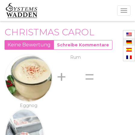
Togg
navig
CHRISTMAS CAROL
Keine Bewertung
Schreibe Kommentare
Rum
+
=
Eggnog